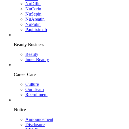
NuDifin
NuCerin
NuSepin
NuAreatin
NuPulin
Papiliximab
Beauty Business
Beauty
Inner Beauty
Career Care
Culture
Our Team
Recruitment
Notice
Announcement
Disclosure