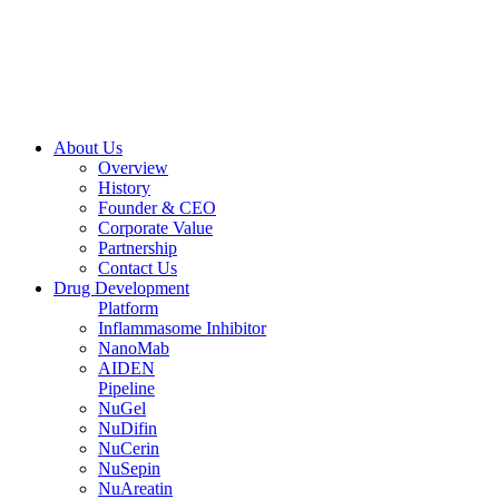
About Us
Overview
History
Founder & CEO
Corporate Value
Partnership
Contact Us
Drug Development
Platform
Inflammasome Inhibitor
NanoMab
AIDEN
Pipeline
NuGel
NuDifin
NuCerin
NuSepin
NuAreatin