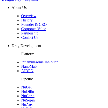
About Us
Overview
History
Founder & CEO
Corporate Value
Partnership
Contact Us
Drug Development
Platform
Inflammasome Inhibitor
NanoMab
AIDEN
Pipeline
NuGel
NuDifin
NuCerin
NuSepin
NuAreatin