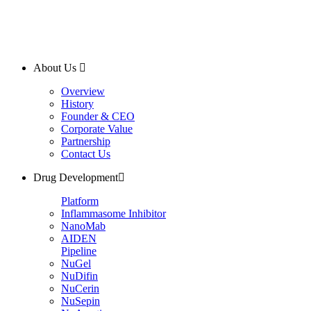
About Us
Overview
History
Founder & CEO
Corporate Value
Partnership
Contact Us
Drug Development
Platform
Inflammasome Inhibitor
NanoMab
AIDEN
Pipeline
NuGel
NuDifin
NuCerin
NuSepin