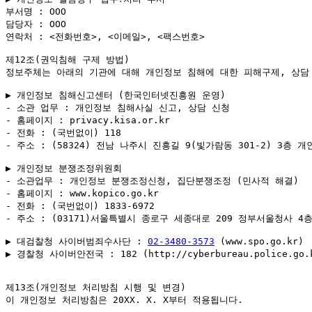
부서명 : OOO

담당자 : OOO

연락처 : <전화번호>, <이메일>, <팩스번호>

제12조(권익침해 구제 방법)

정보주체는 아래의 기관에 대해 개인정보 침해에 대한 피해구제, 상담 
▶ 개인정보 침해신고센터 (한국인터넷진흥원 운영)

- 소관 업무 : 개인정보 침해사실 신고, 상담 신청

- 홈페이지 : privacy.kisa.or.kr

- 전화 : (국번없이) 118

- 주소 : (58324) 전남 나주시 진흥길 9(빛가람동 301-2) 3층 
▶ 개인정보 분쟁조정위원회

- 소관업무 : 개인정보 분쟁조정신청, 집단분쟁조정 (민사적 해결)

- 홈페이지 : www.kopico.go.kr

- 전화 : (국번없이) 1833-6972

- 주소 : (03171)서울특별시 종로구 세종대로 209 정부서울청사 4층
▶ 대검찰청 사이버범죄수사단 : 
02-3480-3573
 (www.spo.go.kr)

▶ 경찰청 사이버안전국 : 182 (http://cyberbureau.police.go.k
제13조(개인정보 처리방침 시행 및 변경)

이 개인정보 처리방침은 20XX. X. X부터 적용됩니다.