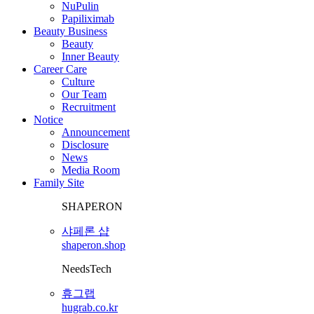
NuPulin
Papiliximab
Beauty Business
Beauty
Inner Beauty
Career Care
Culture
Our Team
Recruitment
Notice
Announcement
Disclosure
News
Media Room
Family Site
SHAPERON
샤페론 샵
shaperon.shop
NeedsTech
휴그랩
hugrab.co.kr