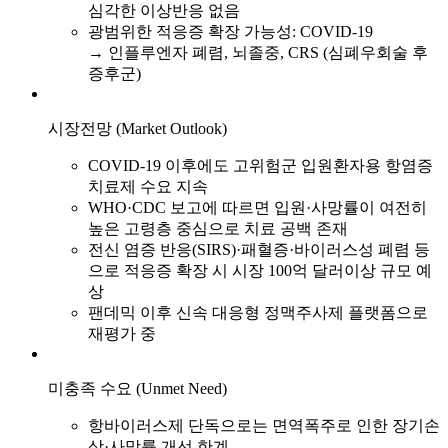
심각한 이상반응 없음
광범위한 적응증 확장 가능성: COVID-19
→ 인플루엔자 폐렴, 뇌졸중, CRS (심폐우회술 후
증후군)
시장전망 (Market Outlook)
COVID-19 이후에도 고위험군 입원환자용 항염증
치료제 수요 지속
WHO·CDC 보고에 따르면 입원·사망률이 여전히
높은 고령층 중심으로 치료 공백 존재
전신 염증 반응(SIRS)·패혈증·바이러스성 폐렴 등
으로 적응증 확장 시 시장 100억 달러이상 규모 예
상
팬데믹 이후 신속 대응형 정맥주사제 플랫폼으로
재평가 중
미충족 수요 (Unmet Need)
항바이러스제 단독으로는 면역폭주로 인한 장기손
상·사망률 개선 한계