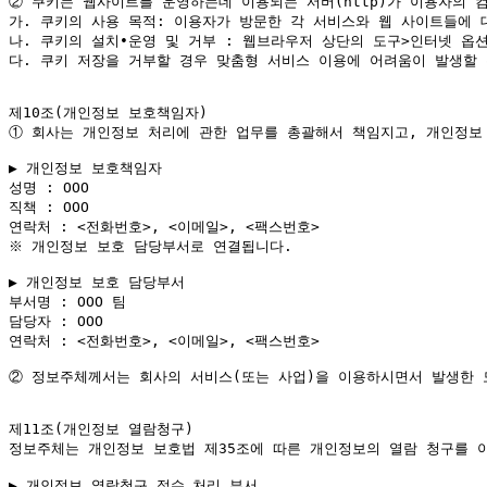
②
 쿠키는 웹사이트를 운영하는데 이용되는 서버(http)가 이용자의 
가. 쿠키의 사용 목적: 이용자가 방문한 각 서비스와 웹 사이트들에 
나. 쿠키의 설치∙운영 및 거부 : 웹브라우저 상단의 도구>인터넷 옵션
다. 쿠키 저장을 거부할 경우 맞춤형 서비스 이용에 어려움이 발생할 
①
 회사는 개인정보 처리에 관한 업무를 총괄해서 책임지고, 개인정보
▶ 개인정보 보호책임자

성명 : OOO

직책 : OOO

연락처 : <전화번호>, <이메일>, <팩스번호>

※ 개인정보 보호 담당부서로 연결됩니다.

▶ 개인정보 보호 담당부서

부서명 : OOO 팀

담당자 : OOO

연락처 : <전화번호>, <이메일>, <팩스번호>

②
 정보주체께서는 회사의 서비스(또는 사업)을 이용하시면서 발생한 
제11조(개인정보 열람청구)

정보주체는 개인정보 보호법 제35조에 따른 개인정보의 열람 청구를 
▶ 개인정보 열람청구 접수․처리 부서
